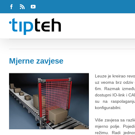
Facebook
Rss
Youtube
Mjerne zavjese
Leuze je kreirao rev
uz veoma brz odziv 
6m. Razmak između 
dostupni IO-link i C
su na raspolaganju 
konfigurabilni.
Više zavjesa sa razl
mjerno polje. Pojed
režimu. Radi jedno