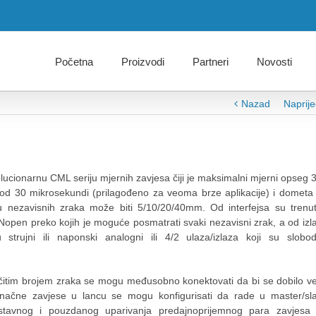
Početna
Proizvodi
Partneri
Novosti
Nazad
Naprij
olucionarnu CML seriju mjernih zavjesa čiji je maksimalni mjerni opseg 
od 30 mikrosekundi (prilagođeno za veoma brze aplikacije) i dometa
nezavisnih zraka može biti 5/10/20/40mm. Od interfejsa su trenu
ANopen preko kojih je moguće posmatrati svaki nezavisni zrak, a od izl
strujni ili naponski analogni ili 4/2 ulaza/izlaza koji su slobo
ičitim brojem zraka se mogu međusobno konektovati da bi se dobilo v
inačne zavjese u lancu se mogu konfigurisati da rade u master/sl
stavnog i pouzdanog uparivanja predajnoprijemnog para zavjesa