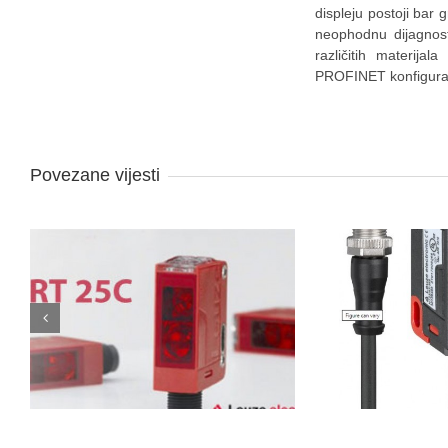
displeju postoji bar 
neophodnu dijagnost
različitih materija
PROFINET konfigurac
Povezane vijesti