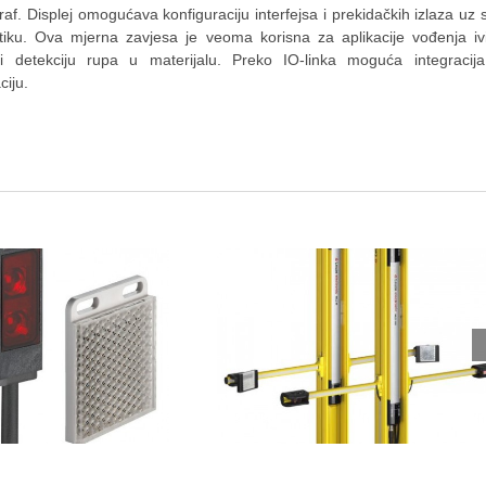
graf. Displej omogućava konfiguraciju interfejsa i prekidačkih izlaza uz 
iku. Ova mjerna zavjesa je veoma korisna za aplikacije vođenja iv
la i detekciju rupa u materijalu. Preko IO-linka moguća integracij
iju.