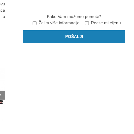
svu
ica
a u
Kako Vam možemo pomoći?
Želim više informacija
Recite mi cijenu