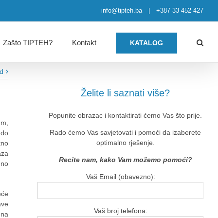
info@tipteh.ba
|
+387 33 452 427
Zašto TIPTEH?
Kontakt
KATALOG
ed
Želite li saznati više?
Popunite obrazac i kontaktirati ćemo Vas što prije.
3m,
Rado ćemo Vas savjetovati i pomoći da izaberete
 do
optimalno rješenje.
tno
aza
Recite nam, kako Vam možemo pomoći?
dno
Vaš Email (obavezno):
eće
ave
Vaš broj telefona:
 na