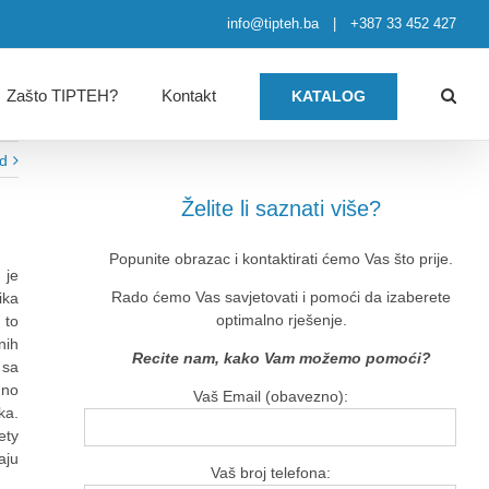
info@tipteh.ba
|
+387 33 452 427
Zašto TIPTEH?
Kontakt
KATALOG
ed
Želite li saznati više?
Popunite obrazac i kontaktirati ćemo Vas što prije.
 je
Rado ćemo Vas savjetovati i pomoći da izaberete
ika
optimalno rješenje.
 to
nih
Recite nam, kako Vam možemo pomoći?
 sa
uno
Vaš Email (obavezno):
ka.
ety
aju
Vaš broj telefona: