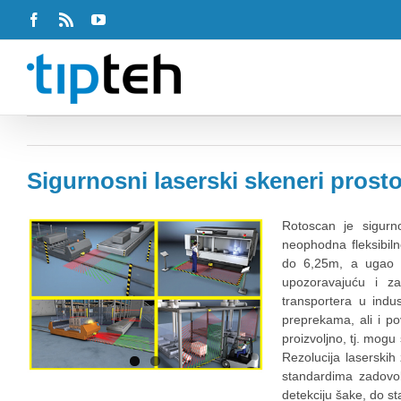
Facebook
Rss
Youtube
Sigurnosni laserski skeneri prost
Rotoscan je sigurn
neophodna fleksibiln
do 6,25m, a ugao s
upozoravajuću i za
transportera u indus
preprekama, ali i po
proizvoljno, tj. mogu 
Rezolucija laserski
standardima zadovolj
detekciju šake, do st