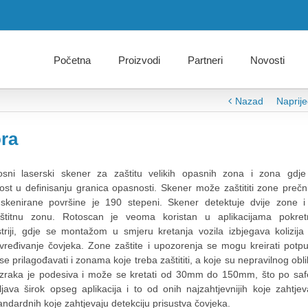
Početna
Proizvodi
Partneri
Novosti
Nazad
Naprij
ora
osni laserski skener za zaštitu velikih opasnih zona i zona gdje
ost u definisanju granica opasnosti. Skener može zaštititi zone prečn
kenirane površine je 190 stepeni. Skener detektuje dvije zone i
štitnu zonu. Rotoscan je veoma koristan u aplikacijama pokret
triji, gdje se montažom u smjeru kretanja vozila izbjegava kolizija
vređivanje čovjeka. Zone zaštite i upozorenja se mogu kreirati potp
se prilagođavati i zonama koje treba zaštititi, a koje su nepravilnog obli
h zraka je podesiva i može se kretati od 30mm do 150mm, što po saf
ava širok opseg aplikacija i to od onih najzahtjevnijih koje zahtjev
andardnih koje zahtjevaju detekciju prisustva čovjeka.