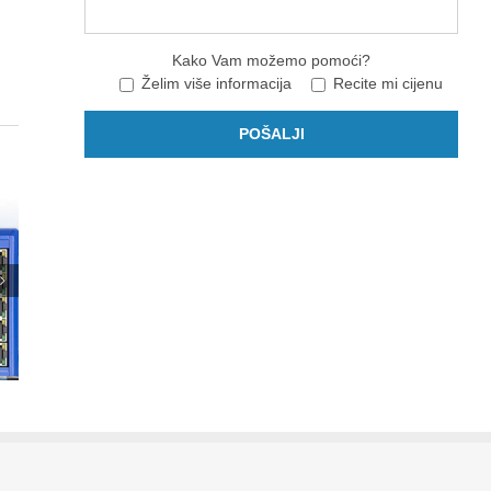
Kako Vam možemo pomoći?
Želim više informacija
Recite mi cijenu