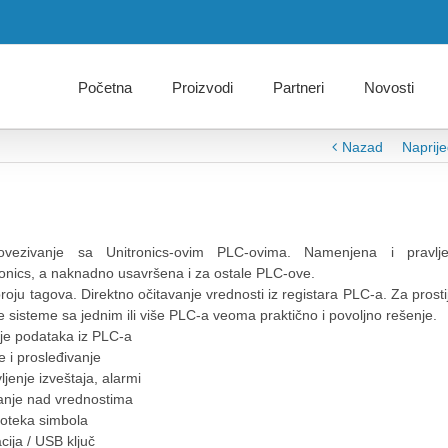
Početna
Proizvodi
Partneri
Novosti
Nazad
Naprij
vezivanje sa Unitronics-ovim PLC-ovima. Namenjena i pravlj
onics, a naknadno usavršena i za ostale PLC-ove.
oju tagova. Direktno očitavanje vrednosti iz registara PLC-a. Za prostij
 sisteme sa jednim ili više PLC-a veoma praktično i povoljno rešenje.
je podataka iz PLC-a
e i prosleđivanje
vljenje izveštaja, alarmi
janje nad vrednostima
lioteka simbola
cija / USB ključ