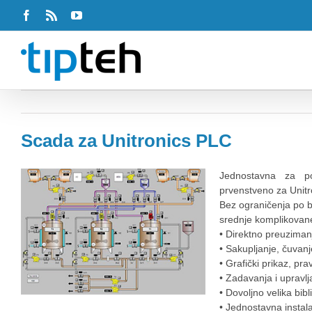
Facebook
Rss
Youtube
Scada za Unitronics PLC
Jednostavna za po
prvenstveno za Unitr
Bez ograničenja po br
srednje komplikovane
• Direktno preuziman
• Sakupljanje, čuvanj
• Grafički prikaz, pra
• Zadavanja i upravl
• Dovoljno velika bib
• Jednostavna instala