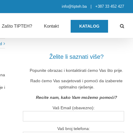
info@tipteh.ba
|
+387 33 452 427
Zašto TIPTEH?
Kontakt
KATALOG
ed
Želite li saznati više?
Popunite obrazac i kontaktirati ćemo Vas što prije.
ena
Rado ćemo Vas savjetovati i pomoći da izaberete
optimalno rješenje.
e i
Recite nam, kako Vam možemo pomoći?
Vaš Email (obavezno):
Vaš broj telefona: