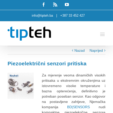
Facebook
Rss
Youtube
info@tipteh.ba
|
+387 33 452 427
Nazad
Naprijed
Piezoelektrični senzori pritiska
Za mjerenje veoma dinamičkih visokih
pritisaka u ekstremnim okruženjima uz
istovremeno visoke temperature i
bazna opterećenja, definitivno je
potreban poseban senzor. Kao odgovor
na postavljene zahtjeve, Njemačka
kompanija
BD|SENSORS
nudi
kompaktne piezoelekrične senzore