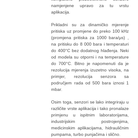
namjenjene upravo za tu vrstu
aplikacija.
Prikladni su za dinamičko mjerenje
pritiska uz promjene do preko 100 kHz
(promjena pritiska za 1000 bara/μs) ,
na pritisku do 8 000 bara i temperaturi
do 400°C bez dodatnog hlađenja. Neki
od modela su otporni i na temperature
do 700°C. Bitno je napomenuti da je
rezolucija mjerenja izuzetno visoka, na
primjer, rezolucija senzora sa
područjem rada od 500 bara iznosi 1
mbar.
Osim toga, senzori se lako integriraju u
različite vrste aplikacija i tako pronalaze
primjenu u ispitnim laboratorijama,
industrijskim postrojenjima,
medicinskim aplikacijama, hidrauličnim
pumpama, turbo punjačima i slično.