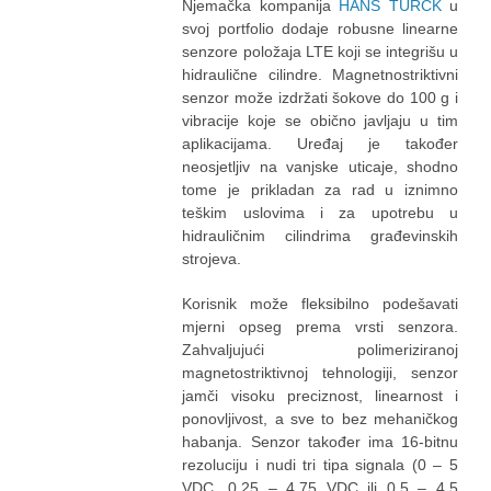
Njemačka kompanija
HANS TURCK
u
svoj portfolio dodaje robusne linearne
senzore položaja LTE koji se integrišu u
hidraulične cilindre. Magnetnostriktivni
senzor može izdržati šokove do 100 g i
vibracije koje se obično javljaju u tim
aplikacijama. Uređaj je također
neosjetljiv na vanjske uticaje, shodno
tome je prikladan za rad u iznimno
teškim uslovima i za upotrebu u
hidrauličnim cilindrima građevinskih
strojeva.
Korisnik može fleksibilno podešavati
mjerni opseg prema vrsti senzora.
Zahvaljujući polimeriziranoj
magnetostriktivnoj tehnologiji, senzor
jamči visoku preciznost, linearnost i
ponovljivost, a sve to bez mehaničkog
habanja. Senzor također ima 16-bitnu
rezoluciju i nudi tri tipa signala (0 – 5
VDC, 0.25 – 4.75 VDC ili 0.5 – 4.5