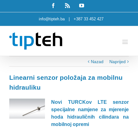
Facebook
Rss
Youtube
info@tipteh.ba
|
+387 33 452 427
Nazad
Naprijed
Linearni senzor položaja za mobilnu
hidrauliku
Novi TURCKov LTE senzor
specijalne namjene za mjerenje
hoda hidrauličnih cilindara na
mobilnoj opremi