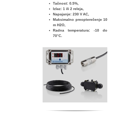
Tačnost: 0.5%,
Izlaz: 1 ili 2 releja,
Napajanje: 230 V AC,
Maksimalno preopterečenje 10
m H2O,
Radna temperatura: -10 do
70°
C.