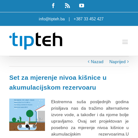
Facebook
Rss
Youtube
info@tipteh.ba
|
+387 33 452 427
Nazad
Naprijed
Set za mjerenje nivoa kišnice u
akumulacijskom rezervoaru
Ekstremna suša posljednjih godina
prisiljava nas da tražimo alternativne
izvore vode, a također i da njome bolje
upravljamo. Ovaj set projektovan je
posebno za mjerenje nivoa kišnice u
akumulacijskim rezervoarima.U