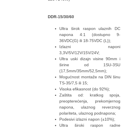
DDR-15/30/60
Ultra širok raspon ulaznih DC
napona 4:1 (dostupno 9-
36VDC(G) ili 18-75VDC (L));
Izlazni naponi
3,3V/5V/12V/15V/24V;
Ultra uski dizajn visine 90mm i
širine od 1SU-3SU
(17,5mm/35mm/52,5mm);
Mogućnost montaže na DIN šinu
TS-35/7,5 ili 15;
Visoka efikasnost (do 92%);
Zaštita od: kratkog spoja,
preopterećenja, prekomjernog
napona, ulaznog reverznog
polariteta, ulaznog podnapona;
Podesivi izlazni napon (±10%);
Ultra široki raspon radne