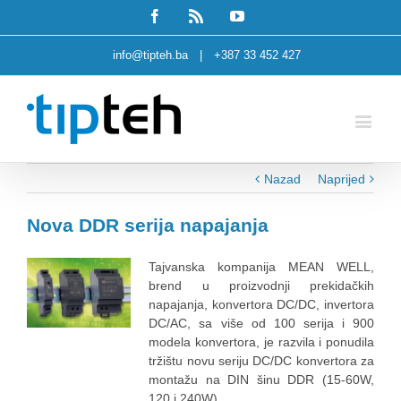
Facebook
Rss
Youtube
info@tipteh.ba
|
+387 33 452 427
Nazad
Naprijed
Nova DDR serija napajanja
Tajvanska kompanija MEAN WELL,
brend u proizvodnji prekidačkih
napajanja, konvertora DC/DC, invertora
DC/AC, sa više od 100 serija i 900
modela konvertora, je razvila i ponudila
tržištu novu seriju DC/DC konvertora za
montažu na DIN šinu DDR (15-60W,
120 i 240W)