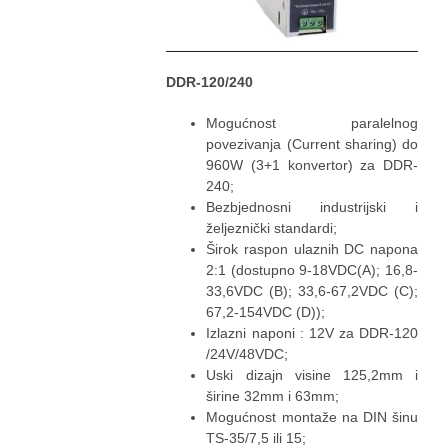
DDR-120/240
Mogućnost paralelnog
povezivanja (Current sharing) do
960W (3+1 konvertor) za DDR-
240;
Bezbjednosni industrijski i
željeznički standardi;
Širok raspon ulaznih DC napona
2:1 (dostupno 9-18VDC(A); 16,8-
33,6VDC (B); 33,6-67,2VDC (C);
67,2-154VDC (D));
Izlazni naponi : 12V za DDR-120
/24V/48VDC;
Uski dizajn visine 125,2mm i
širine 32mm i 63mm;
Mogućnost montaže na DIN šinu
TS-35/7,5 ili 15;