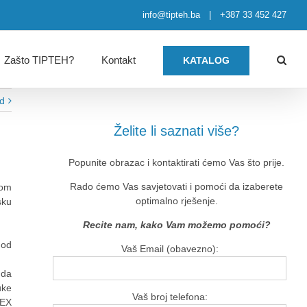
info@tipteh.ba
|
+387 33 452 427
Zašto TIPTEH?
Kontakt
KATALOG
ed
Želite li saznati više?
Popunite obrazac i kontaktirati ćemo Vas što prije.
Rado ćemo Vas savjetovati i pomoći da izaberete
nom
optimalno rješenje.
sku
Recite nam, kako Vam možemo pomoći?
 od
Vaš Email (obavezno):
uda
uke
Vaš broj telefona:
 EX