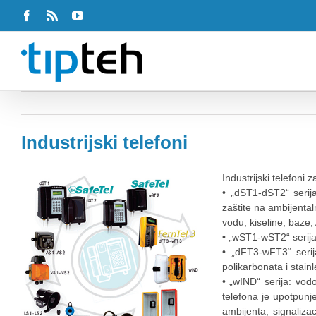
Facebook
Rss
Youtube
Industrijski telefoni
Industrijski telefoni 
• „dST1-dST2“ serij
zaštite na ambijenta
vodu, kiseline, baze;
• „wST1-wST2“ serija
• „dFT3-wFT3“ seri
polikarbonata i stainl
• „wIND“ serija: vo
telefona je upotpunj
ambijenta, signaliza