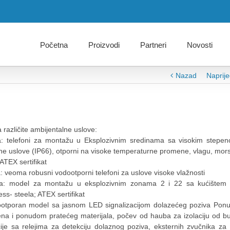
Početna
Proizvodi
Partneri
Novosti
Nazad
Naprij
za različite ambijentalne uslove:
a: telefoni za montažu u Eksplozivnim sredinama sa visokim stepe
lne uslove (IP66), otporni na visoke temperaturne promene, vlagu, mor
 ATEX sertifikat
: veoma robusni vodootporni telefoni za uslove visoke vlažnosti
ja: model za montažu u eksplozivnim zonama 2 i 22 sa kućištem
ess- steela; ATEX sertifikat
dootporan model sa jasnom LED signalizacijom dolazećeg poziva Pon
ena i ponudom pratećeg materijala, počev od hauba za izolaciju od b
cije sa relejima za detekciju dolaznog poziva, eksternih zvučnika za