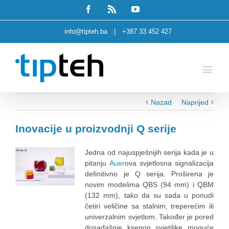
Facebook
Rss
Youtube
info@tipteh.ba
|
+387 33 452 427
Nazad
Naprijed
Inovacije u proizvodnji Q serije
Jedna od najuspješnijih serija kada je u
pitanju
Auer
ova svjetlosna signalizacija
definitivno je Q serija. Proširena je
novim modelima QBS (94 mm) i QBM
(132 mm), tako da su sada u ponudi
četiri veličine sa stalnim, treperećim ili
univerzalnim svjetlom. Također je pored
dosadašnje ksenon svjetiljke moguće