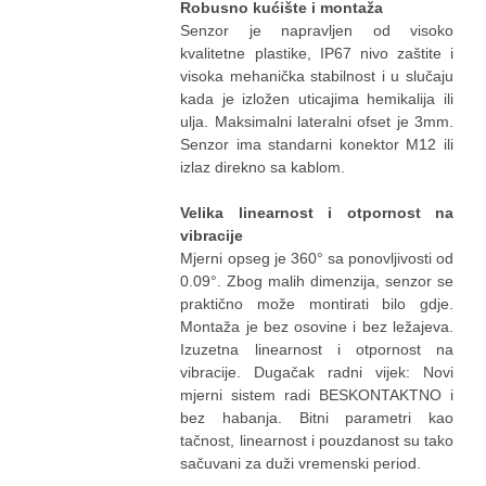
Robusno kućište i montaža
Senzor je napravljen od visoko
kvalitetne plastike, IP67 nivo zaštite i
visoka mehanička stabilnost i u slučaju
kada je izložen uticajima hemikalija ili
ulja. Maksimalni lateralni ofset je 3mm.
Senzor ima standarni konektor M12 ili
izlaz direkno sa kablom.
Velika linearnost i otpornost na
vibracije
Mjerni opseg je 360° sa ponovljivosti od
0.09°. Zbog malih dimenzija, senzor se
praktično može montirati bilo gdje.
Montaža je bez osovine i bez ležajeva.
Izuzetna linearnost i otpornost na
vibracije. Dugačak radni vijek: Novi
mjerni sistem radi BESKONTAKTNO i
bez habanja. Bitni parametri kao
tačnost, linearnost i pouzdanost su tako
sačuvani za duži vremenski period.