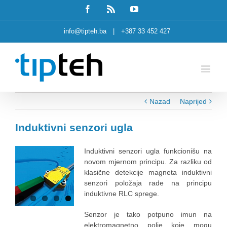
Facebook
Rss
Youtube
info@tipteh.ba
|
+387 33 452 427
Nazad
Naprijed
Induktivni senzori ugla
Induktivni senzori ugla funkcionišu na
novom mjernom principu. Za razliku od
klasične detekcije magneta induktivni
senzori položaja rade na principu
induktivne RLC sprege.
Senzor je tako potpuno imun na
elektromagnetno polje koje mogu