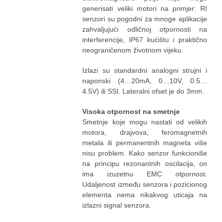
generisati veliki motori na primjer: RI
senzori su pogodni za mnoge aplikacije
zahvaljujući odličnoj otpornosti na
interferencije, IP67 kućištu i praktično
neograničenom životnom vijeku.
Izlazi su standardni analogni strujni i
naponski (4…20mA, 0…10V, 0.5…
4.5V) ili SSI. Lateralni ofset je do 3mm.
Visoka otpornost na smetnje
Smetnje koje mogu nastati od velikih
motora, drajvova, feromagnetnih
metala ili permanentnih magneta više
nisu problem. Kako senzor funkcioniše
na principu rezonantnih oscilacija, on
ima izuzetnu EMC otpornost.
Udaljenost između senzora i pozicionog
elementa nema nikakvog uticaja na
izlazni signal senzora.