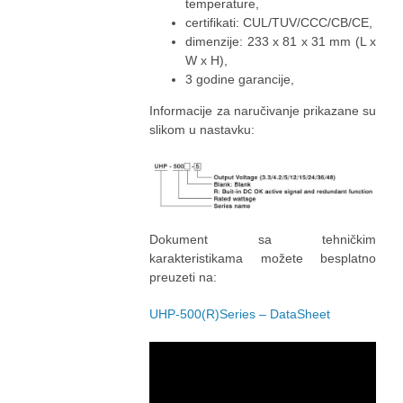
temperature,
certifikati: CUL/TUV/CCC/CB/CE,
dimenzije: 233 x 81 x 31 mm (L x
W x H),
3 godine garancije,
Informacije za naručivanje prikazane su
slikom u nastavku:
Dokument sa tehničkim
karakteristikama možete besplatno
preuzeti na:
UHP-500(R)Series – DataSheet