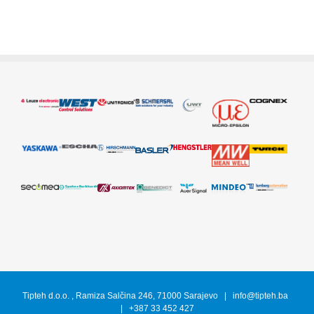
Tipteh d.o.o. , Ramiza Salčina 246, 71000 Sarajevo | info@tipteh.ba
| +387 33 452 427