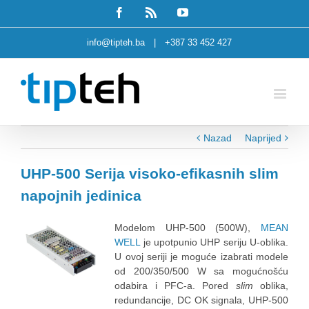
Facebook
Rss
Youtube
info@tipteh.ba
|
+387 33 452 427
Nazad
Naprijed
UHP-500 Serija visoko-efikasnih slim
napojnih jedinica
Modelom UHP-500 (500W),
MEAN
WELL
je upotpunio UHP seriju U-oblika.
U ovoj seriji je moguće izabrati modele
od 200/350/500 W sa mogućnošću
odabira i PFC-a. Pored
slim
oblika,
redundancije, DC OK signala, UHP-500