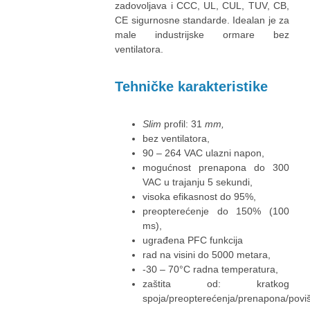
zadovoljava i CCC, UL, CUL, TUV, CB,
CE sigurnosne standarde. Idealan je za
male industrijske ormare bez
ventilatora.
Tehničke karakteristike
Slim
profil: 31
mm,
bez ventilatora,
90 – 264 VAC ulazni napon,
mogućnost prenapona do 300
VAC u trajanju 5 sekundi,
visoka efikasnost do 95%,
preopterećenje do 150% (100
ms),
ugrađena PFC funkcija
rad na visini do 5000 metara,
-30 – 70°C radna temperatura,
zaštita od: kratkog
spoja/preopterećenja/prenapona/povi