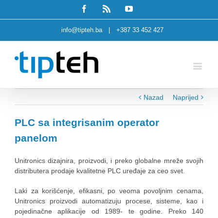
Facebook
Rss
Youtube
info@tipteh.ba
|
+387 33 452 427
Nazad
Naprijed
PLC sa integrisanim operator
panelom
Unitronics dizajnira, proizvodi, i preko globalne mreže svojih
distributera prodaje kvalitetne PLC uređaje za ceo svet.
Laki za korišćenje, efikasni, po veoma povoljnim cenama,
Unitronics proizvodi automatizuju procese, sisteme, kao i
pojedinačne aplikacije od 1989- te godine. Preko 140