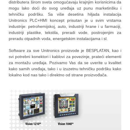
distributera širom sveta omogućavaju krajnjim korisnicima da
mogu lako doći do svog uređaja uz punu marketinšku i
tehničku podršku. Sa više desetina hiljada instalacija
Unitronics PLC+HMI koncept prisutan je u svim vrstama
industrije: petrohemijskoj, auto, industriji hrane i u farmaciji,
industriji plastike, tekstila, preradi vode, postrojenjim za
preradu otpadnih voda, energetskim instalacijama i sl.
Software za sve Unitronics proizvode je BESPLATAN, kao i
svi potrebni konektori i kablovi za povezinje, prateći elementi
za montažu uređaja. Pozivamo Vas da se uverite u kvalitet
kako samih uređaja, tako i u izuzetnu tehničku podršku kako
lokalno kod nas tako i direktno od strane proizvođača.